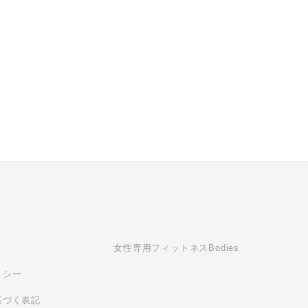
女性専用フィットネスBodies
リシー
基づく表記