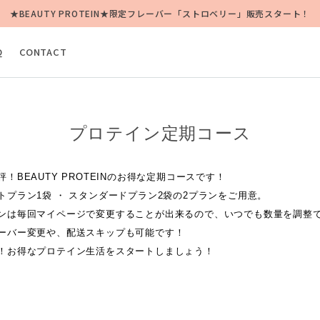
★BEAUTY PROTEIN★限定フレーバー「ストロベリー」販売スタート！
Q
CONTACT
プロテイン定期コース
評！BEAUTY PROTEINのお得な定期コースです！
トプラン1袋 ・ スタンダードプラン2袋の2プランをご用意。
ンは毎回マイページで変更することが出来るので、いつでも数量を調整
ーバー変更や、配送スキップも可能です！
！お得なプロテイン生活をスタートしましょう！